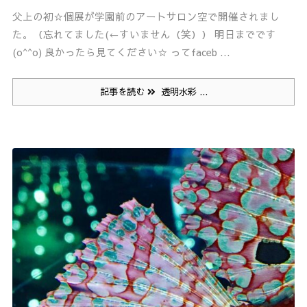
父上の初☆個展が学園前のアートサロン空で開催されまし
た。（忘れてました(←すいません（笑）） 明日までです
(o^^o) 良かったら見てください☆ ってfaceb ...
記事を読む
透明水彩 ...