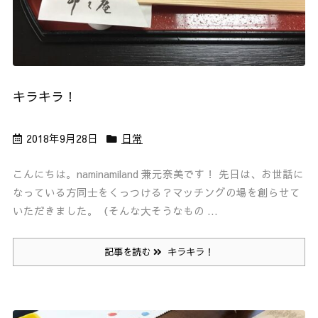
キラキラ！
2018年9月28日
日常
こんにちは。naminamiland 兼元奈美です！ 先日は、お世話に
なっている方同士をくっつける？マッチングの場を創らせて
いただきました。（そんな大そうなもの ...
記事を読む
キラキラ！